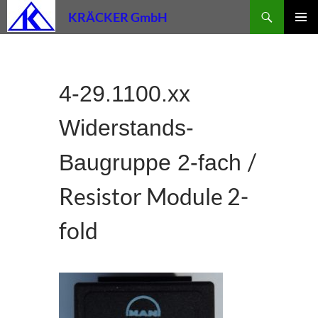
Zum
Suchen
KRÄCKER GmbH
Inhalt
PRIMÄR
springen
MENÜ
4-29.1100.xx
Widerstands-
/
Baugruppe 2-fach
Resistor Module 2-
fold