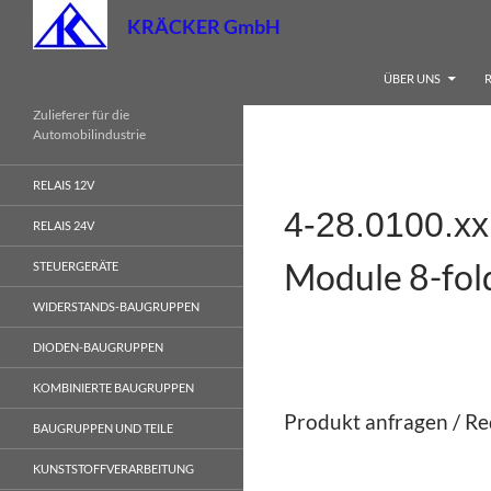
Zum
Suchen
KRÄCKER GmbH
Inhalt
springen
ÜBER UNS
R
Zulieferer für die
Automobilindustrie
RELAIS 12V
4-28.0100.x
RELAIS 24V
Module 8-fol
STEUERGERÄTE
WIDERSTANDS-BAUGRUPPEN
DIODEN-BAUGRUPPEN
KOMBINIERTE BAUGRUPPEN
Produkt anfragen / Re
BAUGRUPPEN UND TEILE
KUNSTSTOFFVERARBEITUNG