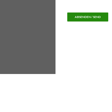
ABSENDEN / SEND
Stolz präsentiert von WordPress