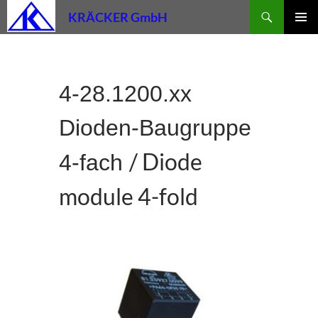
Zum
Suchen
KRÄCKER GmbH
Inhalt
PRIMÄR
springen
MENÜ
4-28.1200.xx
Dioden-Baugruppe
/ Diode
4-fach
module 4-fold